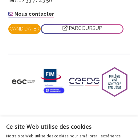
Tél :
02 33 77 43 50
Nous contacter
PARCOURSUP
CANDIDATER
© EGC Business School Normandie St-Lô 2026 Tous
Ce site Web utilise des cookies
droits réservés.
Notre site Web utilise des cookies pour améliorer l'expérience
Mentions légales