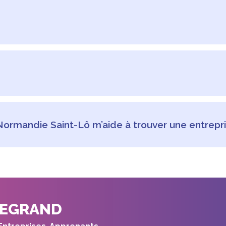
ur des plateformes de recrutement et les sites spécialisés (I
obtenir des recommandations et des opportunités. Préparez u
qui vous intéressent. Enfin, n’hésitez pas à nous contacter p
end de plusieurs facteurs, tels que la durée, l’entreprise ou l
n d’études) doivent être rémunérés conformément au minimum 
a gratification est généralement discrétionnaire.
ô, les étudiants peuvent effectuer un stage à l’étranger d’un
ecommandé en raison des nombreux avantages qu’il offre.
Normandie Saint-Lô m’aide à trouver une entrepri
que vous aident à trouver une entreprise. Avec plus de 30 an
ailles, tant en Normandie qu’à l’international. Nous sommes
u’à l’entretien.
LEGRAND