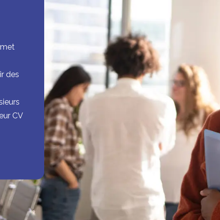
ermet
ir des
sieurs
leur CV