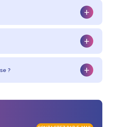
ndeed, Pôle Emploi, Elan, LinkedIn…). Utilisez
n CV et une lettre de motivation personnalisés
our obtenir des conseils et des offres de stage
e pays. En France, par exemple, les stages de
légal, tandis que pour les stages plus courts
e durée minimale de 17 semaines, entre la
se ?
s d’expérience, nous avons établi de nombreux
 donc en mesure de vous accompagner