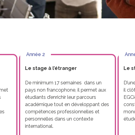
Année 2
Ann
Le stage à l’étranger
Le s
De minimum 17 semaines dans un
D’un
rmet
pays non francophone, il permet aux
il cl
s
étudiants d’enrichir leur parcours
EGCie
académique tout en développant des
const
ces
compétences professionnelles et
monde
personnelles dans un contexte
étud
international.