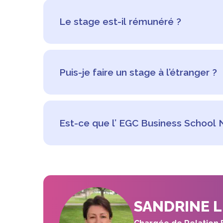
Commencez par explorer les offres disponibles s
votre réseau personnel et professionnel pour 
Le stage est-il rémunéré ?
et postulez directement auprès des entreprises 
grâce à nos entreprises partenaires.
La gratification ou rémunération d’un stage dép
plus de deux mois (par exemple le stage de fi
Puis-je faire un stage à l’étranger ?
(par exemple le stage ouvrier ou commercial), l
Oui, à l’EGC Business School Normandie Saint-L
2ème et 3ème année. Ce stage est vivement r
Est-ce que l’ EGC Business School 
Oui, nos conseillers et notre équipe pédagogi
partenariats avec des entreprises de toutes t
efficacement dans votre recherche de stage jusq
SANDRINE 