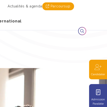
Actualités & agenda
Parcoursup
ernational
Candidater
Admission
Parallèle