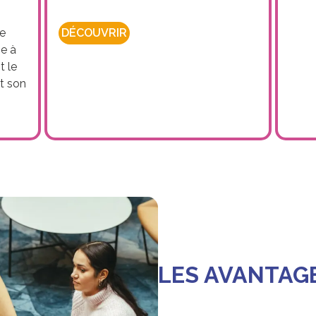
ne
DÉCOUVRIR
ie à
t le
t son
LES AVANTAG