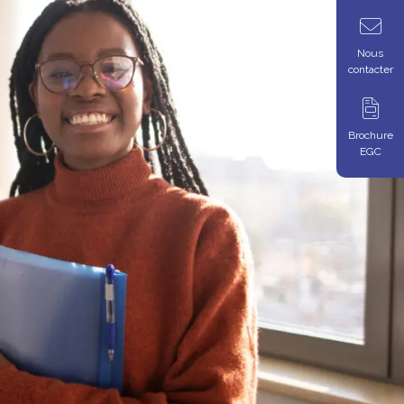
Nous
contacter
Brochure
EGC