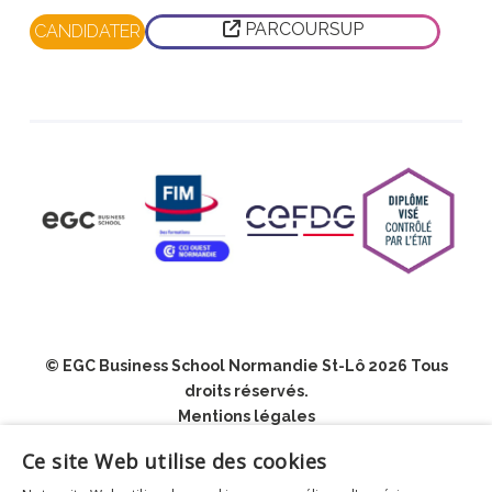
PARCOURSUP
CANDIDATER
© EGC Business School Normandie St-Lô 2026 Tous
droits réservés.
Mentions légales
Politique de confidentialité
Ce site Web utilise des cookies
Conditions Générales de Vente