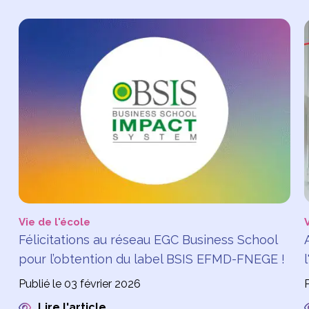
Vie de l'école
Félicitations au réseau EGC Business School
pour l’obtention du label BSIS EFMD-FNEGE !
Publié le 03 février 2026
P
Lire l'article