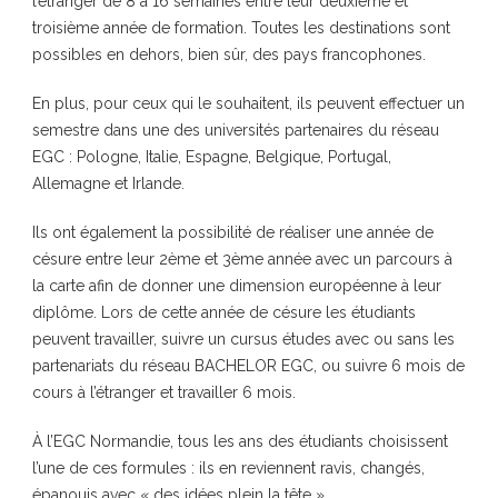
l’étranger
de 8 à 16 semaines entre leur deuxième et
troisième année de formation. Toutes les destinations sont
possibles en dehors, bien sûr, des pays francophones.
En plus, pour ceux qui le souhaitent, ils peuvent effectuer un
semestre dans une des
universités partenaires du réseau
EGC
: Pologne, Italie, Espagne, Belgique, Portugal,
Allemagne et Irlande.
Ils ont également la possibilité de réaliser une
année de
césure
entre leur 2ème et 3ème année avec un parcours à
la carte afin de donner une dimension européenne à leur
diplôme. Lors de cette année de césure les étudiants
peuvent travailler, suivre un cursus études avec ou sans les
partenariats du réseau BACHELOR EGC, ou suivre 6 mois de
cours à l’étranger et travailler 6 mois.
À l’EGC Normandie, tous les ans des étudiants choisissent
l’une de ces formules : ils en reviennent ravis, changés,
épanouis avec « des idées plein la tête ».