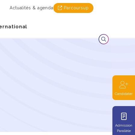
Actualités & agenda
Parcoursup
ernational
Candidater
Admission
Parallèle