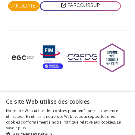
PARCOURSUP
CANDIDATER
© EGC Business School Normandie St-Lô 2026 Tous
Ce site Web utilise des cookies
droits réservés.
Notre site Web utilise des cookies pour améliorer l'expérience
Mentions légales
utilisateur. En utilisant notre site Web, vous acceptez tous les
Politique de confidentialité
cookies conformément à notre Politique relative aux cookies.
En
Conditions Générales de Vente
savoir plus
AFFICHER LES DÉTAILS