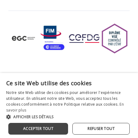
© EGC Business School Normandie St-Lô 2026 Tous
Ce site Web utilise des cookies
droits réservés.
Notre site Web utilise des cookies pour améliorer l'expérience
Mentions légales
utilisateur. En utilisant notre site Web, vous acceptez tous les
Politique de confidentialité
cookies conformément à notre Politique relative aux cookies.
En
Conditions Générales de Vente
savoir plus
AFFICHER LES DÉTAILS
ACCEPTER TOUT
REFUSER TOUT
Admission
Nous contacter
Brochure EGC
Candidater
Parallèle